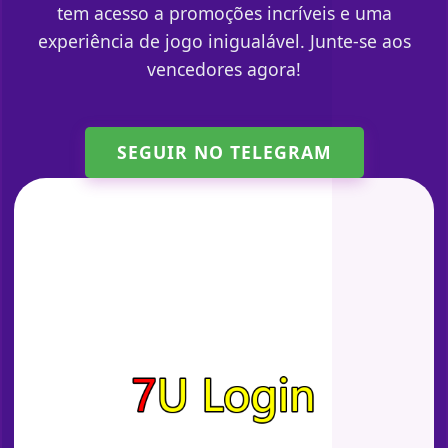
tem acesso a promoções incríveis e uma
experiência de jogo inigualável. Junte-se aos
vencedores agora!
SEGUIR NO TELEGRAM