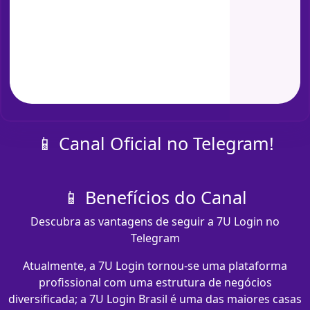
📱 Canal Oficial no Telegram!
📱 Benefícios do Canal
Descubra as vantagens de seguir a 7U Login no
Telegram
Atualmente, a 7U Login tornou-se uma plataforma
profissional com uma estrutura de negócios
diversificada; a 7U Login Brasil é uma das maiores casas