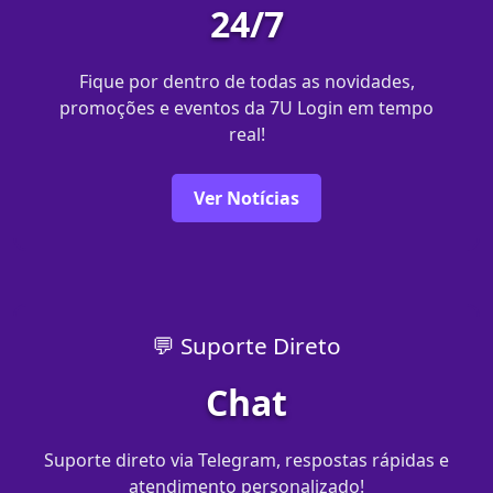
24/7
Fique por dentro de todas as novidades,
promoções e eventos da 7U Login em tempo
real!
Ver Notícias
💬 Suporte Direto
Chat
Suporte direto via Telegram, respostas rápidas e
atendimento personalizado!