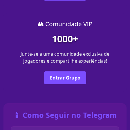
👥 Comunidade VIP
1000+
Junte-se a uma comunidade exclusiva de
jogadores e compartilhe experiências!
Entrar Grupo
📱 Como Seguir no Telegram