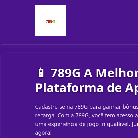
📱 789G A Melho
Plataforma de A
Cadastre-se na 789G para ganhar bônus
recarga. Com a 789G, você tem acesso a
uma experiência de jogo inigualável. J
agora!