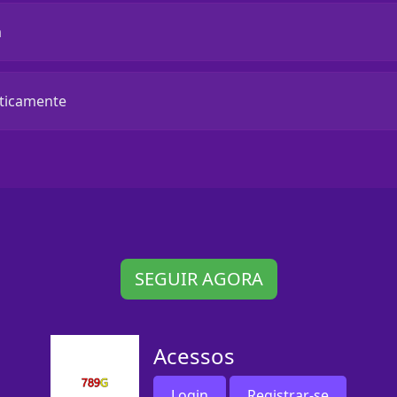
a
aticamente
SEGUIR AGORA
Acessos
Login
Registrar-se