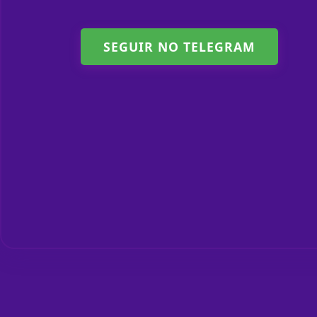
SEGUIR NO TELEGRAM