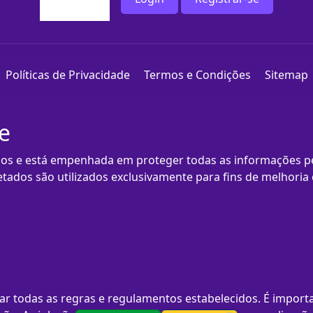
Políticas de Privacidade
Termos e Condições
Sitemap
de
rios e está empenhada em proteger todas as informações p
tados são utilizados exclusivamente para fins de melhoria
 todas as regras e regulamentos estabelecidos. É importa