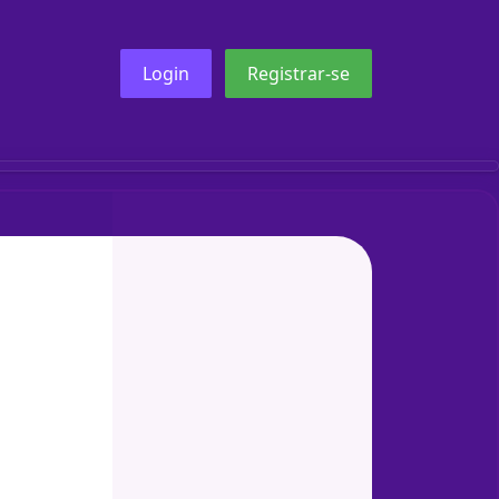
Login
Registrar-se