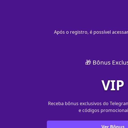
Após o registro, é possível acessa
🎁 Bônus Exclu
VIP
Receba bônus exclusivos do Telegra
e códigos promocionai
Ver Bônus