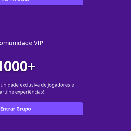
Comunidade VIP
1000+
unidade exclusiva de jogadores e
rtilhe experiências!
Entrar Grupo