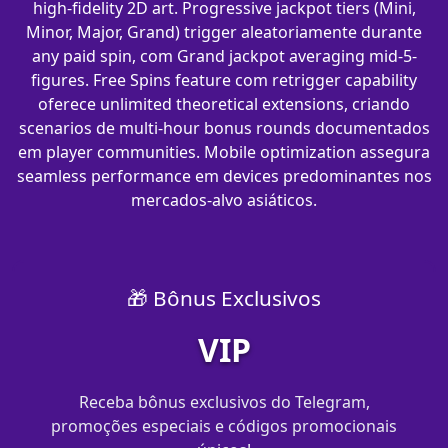
high-fidelity 2D art. Progressive jackpot tiers (Mini,
Minor, Major, Grand) trigger aleatoriamente durante
any paid spin, com Grand jackpot averaging mid-5-
figures. Free Spins feature com retrigger capability
oferece unlimited theoretical extensions, criando
scenarios de multi-hour bonus rounds documentados
em player communities. Mobile optimization assegura
seamless performance em devices predominantes nos
mercados-alvo asiáticos.
🎁 Bônus Exclusivos
VIP
Receba bônus exclusivos do Telegram,
promoções especiais e códigos promocionais