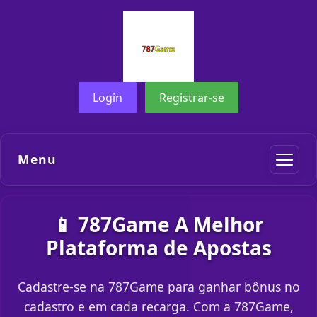
Login
Registrar-se
Menu
📱 787Game A Melhor
Plataforma de Apostas
Cadastre-se na 787Game para ganhar bônus no
cadastro e em cada recarga. Com a 787Game,