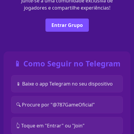
Junte-se a uma comunidade exclusiva de
jogadores e compartilhe experiências!
Entrar Grupo
📱 Como Seguir no Telegram
📱 Baixe o app Telegram no seu dispositivo
🔍 Procure por "@787GameOficial"
👆 Toque em "Entrar" ou "Join"