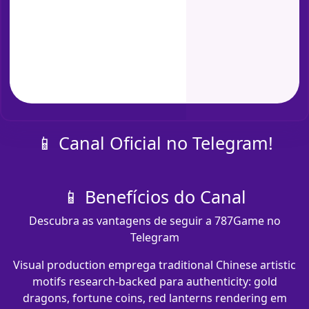
📱 Canal Oficial no Telegram!
📱 Benefícios do Canal
Descubra as vantagens de seguir a 787Game no
Telegram
Visual production emprega traditional Chinese artistic
motifs research-backed para authenticity: gold
dragons, fortune coins, red lanterns rendering em