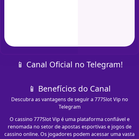
📱 Canal Oficial no Telegram!
📱 Benefícios do Canal
Descubra as vantagens de seguir a 777Slot Vip no
Telegram
O cassino 777Slot Vip é uma plataforma confiável e
renomada no setor de apostas esportivas e jogos de
cassino online. Os jogadores podem acessar uma vasta