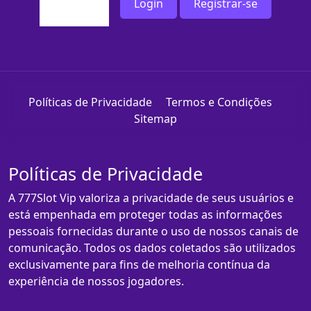
Login
Registrar-se
Políticas de Privacidade
Termos e Condições
Sitemap
Políticas de Privacidade
A 777Slot Vip valoriza a privacidade de seus usuários e
está empenhada em proteger todas as informações
pessoais fornecidas durante o uso de nossos canais de
comunicação. Todos os dados coletados são utilizados
exclusivamente para fins de melhoria contínua da
experiência de nossos jogadores.