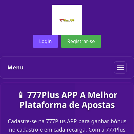
Login
Registrar-se
Menu
📱 777Plus APP A Melhor
Plataforma de Apostas
Cadastre-se na 777Plus APP para ganhar bônus
no cadastro e em cada recarga. Com a 777Plus