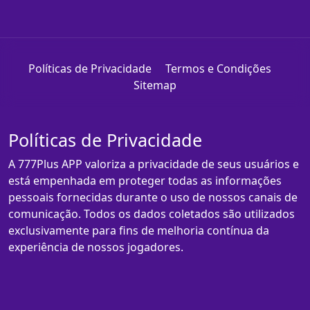
Políticas de Privacidade
Termos e Condições
Sitemap
Políticas de Privacidade
A 777Plus APP valoriza a privacidade de seus usuários e
está empenhada em proteger todas as informações
pessoais fornecidas durante o uso de nossos canais de
comunicação. Todos os dados coletados são utilizados
exclusivamente para fins de melhoria contínua da
experiência de nossos jogadores.