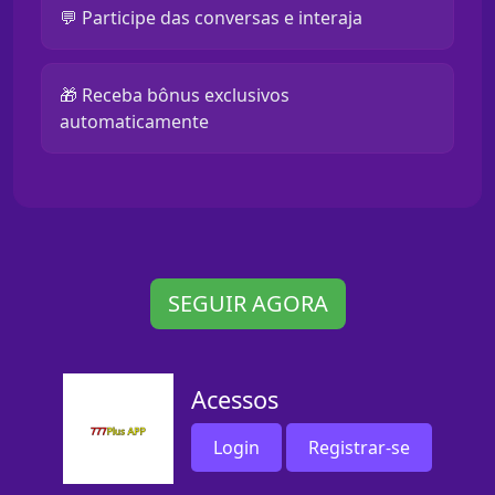
💬 Participe das conversas e interaja
🎁 Receba bônus exclusivos
automaticamente
SEGUIR AGORA
Acessos
Login
Registrar-se