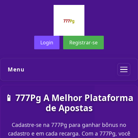
Login
Registrar-se
Menu
📱 777Pg A Melhor Plataforma
de Apostas
Cadastre-se na 777Pg para ganhar bônus no
cadastro e em cada recarga. Com a 777Pg, você