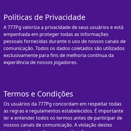
Políticas de Privacidade
A 777Pg valoriza a privacidade de seus usuários e está
empenhada em proteger todas as informações
pessoais fornecidas durante o uso de nossos canais de
comunicação. Todos os dados coletados são utilizados
exclusivamente para fins de melhoria contínua da
experiência de nossos jogadores.
Termos e Condições
Os usuários da 777Pg concordam em respeitar todas
as regras e regulamentos estabelecidos. É importante
ler e entender todos os termos antes de participar de
nossos canais de comunicação. A violação destes