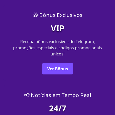
🎁 Bônus Exclusivos
VIP
Receba bônus exclusivos do Telegram,
promoções especiais e códigos promocionais
únicos!
Ver Bônus
📢 Notícias em Tempo Real
24/7