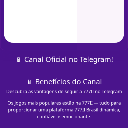
📱 Canal Oficial no Telegram!
📱 Benefícios do Canal
Descubra as vantagens de seguir a 777II no Telegram
Os jogos mais populares estão na 777II — tudo para
proporcionar uma plataforma 777II Brasil dinâmica,
confiável e emocionante.