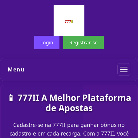
Login
Registrar-se
Menu
📱 777II A Melhor Plataforma
de Apostas
Cadastre-se na 777II para ganhar bônus no
cadastro e em cada recarga. Com a 777II, você