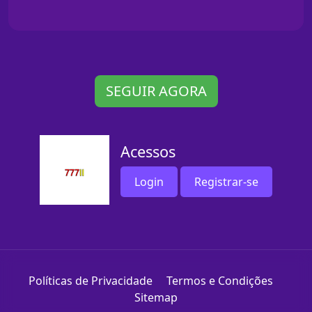
SEGUIR AGORA
Acessos
Login
Registrar-se
Políticas de Privacidade
Termos e Condições
Sitemap