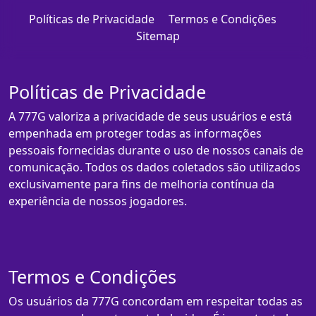
Políticas de Privacidade
Termos e Condições
Sitemap
Políticas de Privacidade
A 777G valoriza a privacidade de seus usuários e está
empenhada em proteger todas as informações
pessoais fornecidas durante o uso de nossos canais de
comunicação. Todos os dados coletados são utilizados
exclusivamente para fins de melhoria contínua da
experiência de nossos jogadores.
Termos e Condições
Os usuários da 777G concordam em respeitar todas as