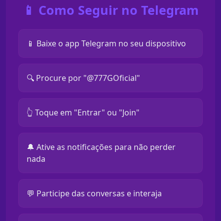
📱 Como Seguir no Telegram
📱 Baixe o app Telegram no seu dispositivo
🔍 Procure por "@777GOficial"
👆 Toque em "Entrar" ou "Join"
🔔 Ative as notificações para não perder
nada
💬 Participe das conversas e interaja