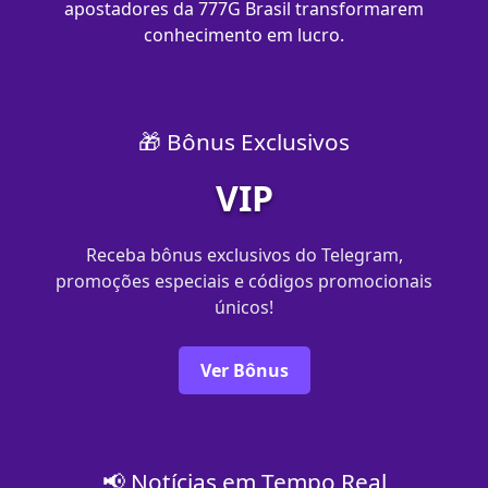
apostadores da 777G Brasil transformarem
conhecimento em lucro.
🎁 Bônus Exclusivos
VIP
Receba bônus exclusivos do Telegram,
promoções especiais e códigos promocionais
únicos!
Ver Bônus
📢 Notícias em Tempo Real