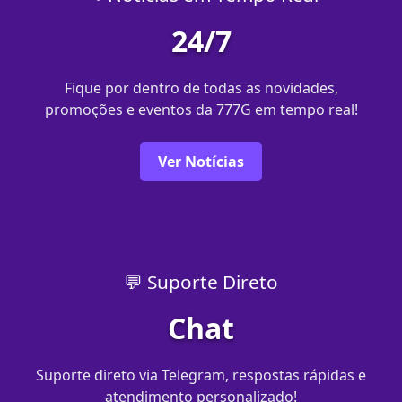
24/7
Fique por dentro de todas as novidades,
promoções e eventos da 777G em tempo real!
Ver Notícias
💬 Suporte Direto
Chat
Suporte direto via Telegram, respostas rápidas e
atendimento personalizado!