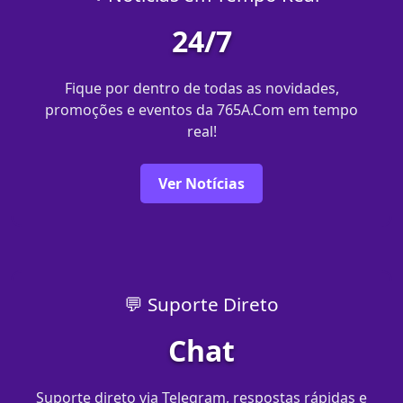
24/7
Fique por dentro de todas as novidades,
promoções e eventos da 765A.Com em tempo
real!
Ver Notícias
💬 Suporte Direto
Chat
Suporte direto via Telegram, respostas rápidas e