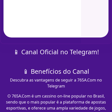
📱 Canal Oficial no Telegram!
📱 Benefícios do Canal
Descubra as vantagens de seguir a 765A.Com no
Telegram
O 765A.Com é um cassino on-line popular no Brasil,
sendo que o mais popular é a plataforma de apostas
esportivas, e oferece uma ampla variedade de jogos,