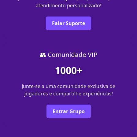
atendimento personalizado!
Falar Suporte
👥 Comunidade VIP
1000+
Junte-se a uma comunidade exclusiva de
jogadores e compartilhe experiências!
Entrar Grupo