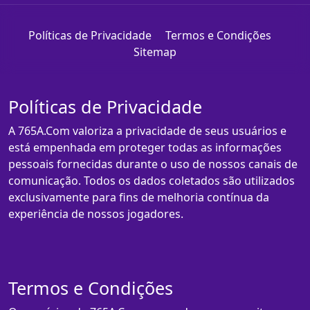
Políticas de Privacidade
Termos e Condições
Sitemap
Políticas de Privacidade
A 765A.Com valoriza a privacidade de seus usuários e
está empenhada em proteger todas as informações
pessoais fornecidas durante o uso de nossos canais de
comunicação. Todos os dados coletados são utilizados
exclusivamente para fins de melhoria contínua da
experiência de nossos jogadores.
Termos e Condições