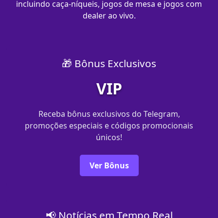
incluindo caça-níqueis, jogos de mesa e jogos com
dealer ao vivo.
🎁 Bônus Exclusivos
VIP
Receba bônus exclusivos do Telegram,
promoções especiais e códigos promocionais
únicos!
Ver Bônus
📢 Notícias em Tempo Real