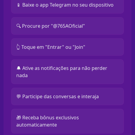
📱 Baixe o app Telegram no seu dispositivo
🔍 Procure por "@765AOficial"
👆 Toque em "Entrar" ou "Join"
🔔 Ative as notificações para não perder
nada
💬 Participe das conversas e interaja
🎁 Receba bônus exclusivos
automaticamente