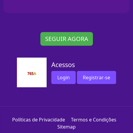
SEGUIR AGORA
Acessos
Login
Registrar-se
Políticas de Privacidade
Termos e Condições
Sitemap