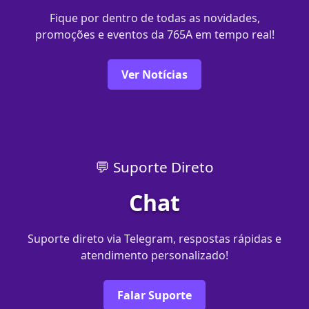
Fique por dentro de todas as novidades,
promoções e eventos da 765A em tempo real!
Ver Notícias
💬 Suporte Direto
Chat
Suporte direto via Telegram, respostas rápidas e
atendimento personalizado!
Falar Suporte