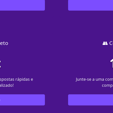
reto
👥 
t
espostas rápidas e
Junte-se a uma com
lizado!
compa
e