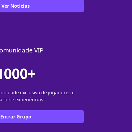
Ver Notícias
Comunidade VIP
1000+
unidade exclusiva de jogadores e
rtilhe experiências!
Entrar Grupo