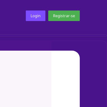
Login
Registrar-se