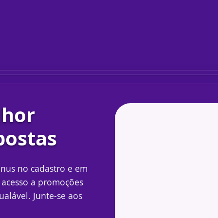
lhor
postas
ônus no cadastro e em
m acesso a promoções
ualável. Junte-se aos