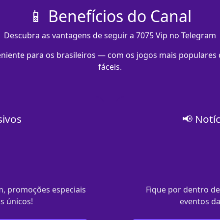
📱 Benefícios do Canal
Descubra as vantagens de seguir a 7075 Vip no Telegram
niente para os brasileiros — com os jogos mais populares da
fáceis.
sivos
📢 Notí
m, promoções especiais
Fique por dentro d
s únicos!
eventos da