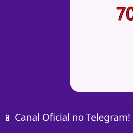
📱 Canal Oficial no Telegram!