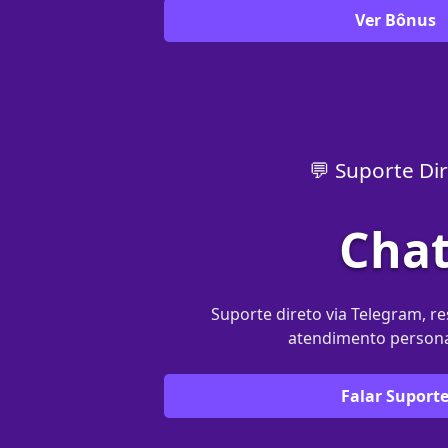
Ver Bônus
💬 Suporte Di
Cha
Suporte direto via Telegram, r
atendimento persona
Falar Suport