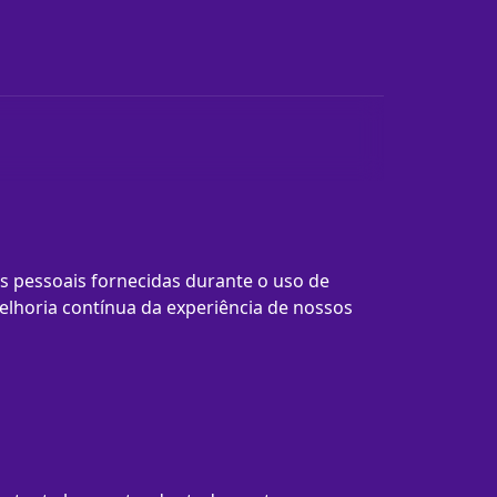
s pessoais fornecidas durante o uso de
elhoria contínua da experiência de nossos