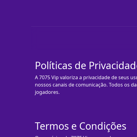
Políticas de Privacida
A 7075 Vip valoriza a privacidade de seus 
nossos canais de comunicação. Todos os dad
jogadores.
Termos e Condições