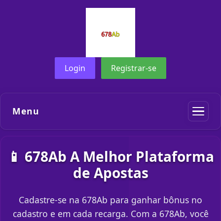
Login
Registrar-se
Menu
📱 678Ab A Melhor Plataforma
de Apostas
Cadastre-se na 678Ab para ganhar bônus no
cadastro e em cada recarga. Com a 678Ab, você