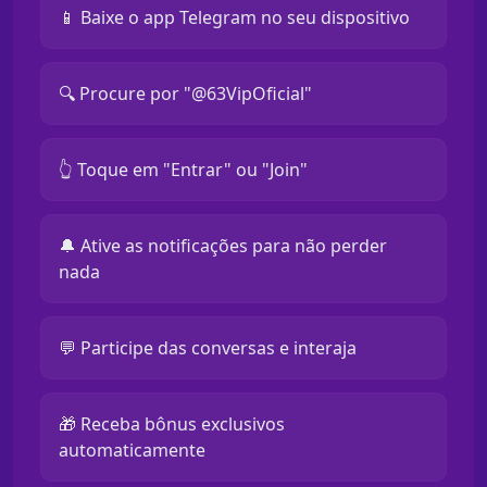
📱 Baixe o app Telegram no seu dispositivo
🔍 Procure por "@63VipOficial"
👆 Toque em "Entrar" ou "Join"
🔔 Ative as notificações para não perder
nada
💬 Participe das conversas e interaja
🎁 Receba bônus exclusivos
automaticamente