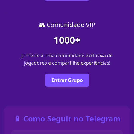
👥 Comunidade VIP
1000+
Junte-se a uma comunidade exclusiva de
jogadores e compartilhe experiências!
Entrar Grupo
📱 Como Seguir no Telegram