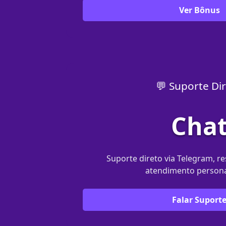
Ver Bônus
💬 Suporte Di
Cha
Suporte direto via Telegram, r
atendimento persona
Falar Suport