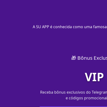
A 5U APP é conhecida como uma famosa e
🎁 Bônus Exclu
VIP
Receba bônus exclusivos do Telegra
e códigos promocionai