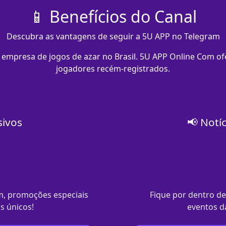
📱 Benefícios do Canal
Descubra as vantagens de seguir a 5U APP no Telegram
mpresa de jogos de azar no Brasil. 5U APP Online Com o
jogadores recém-registrados.
sivos
📢 Notí
m, promoções especiais
Fique por dentro d
s únicos!
eventos d