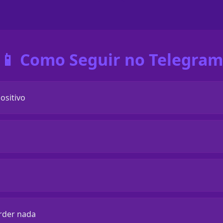
📱 Como Seguir no Telegram
ositivo
erder nada