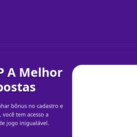
P A Melhor
postas
har bônus no cadastro e
 você tem acesso a
e jogo inigualável.