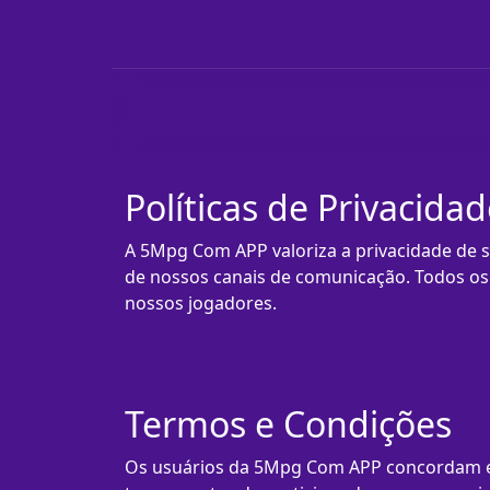
Políticas de Privacida
A 5Mpg Com APP valoriza a privacidade de 
de nossos canais de comunicação. Todos os 
nossos jogadores.
Termos e Condições
Os usuários da 5Mpg Com APP concordam em 