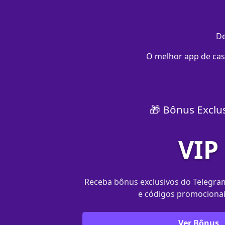
De
O melhor app de cas
🎁 Bônus Exclu
VIP
Receba bônus exclusivos do Telegra
e códigos promocionai
Ver Bônus