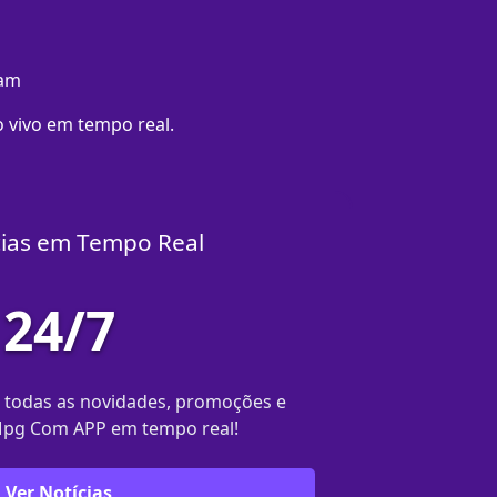
ram
 vivo em tempo real.
cias em Tempo Real
24/7
e todas as novidades, promoções e
Mpg Com APP em tempo real!
Ver Notícias