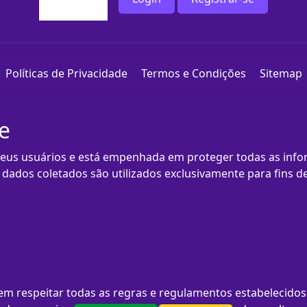
Políticas de Privacidade
Termos e Condições
Sitemap
de
seus usuários e está empenhada em proteger todas as info
dados coletados são utilizados exclusivamente para fins d
respeitar todas as regras e regulamentos estabelecidos. 