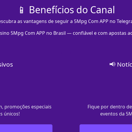
📱 Benefícios do Canal
scubra as vantagens de seguir a 5Mpg Com APP no Teleg
sino 5Mpg Com APP no Brasil — confiável e com apostas ao
sivos
📢 Notí
m, promoções especiais
Fique por dentro d
s únicos!
eventos da 5