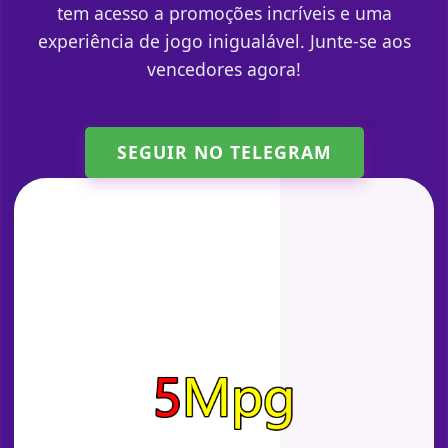
tem acesso a promoções incríveis e uma
experiência de jogo inigualável. Junte-se aos
vencedores agora!
SEGUIR NO TELEGRAM