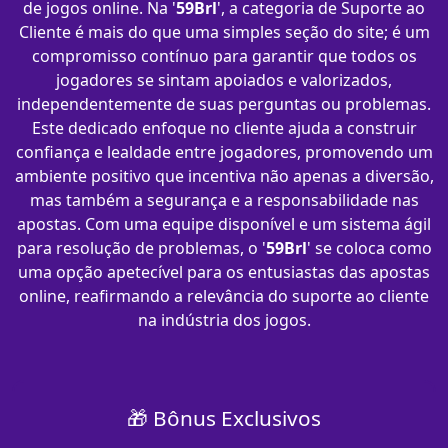
de jogos online. Na '
59Brl
', a categoria de Suporte ao
Cliente é mais do que uma simples seção do site; é um
compromisso contínuo para garantir que todos os
jogadores se sintam apoiados e valorizados,
independentemente de suas perguntas ou problemas.
Este dedicado enfoque no cliente ajuda a construir
confiança e lealdade entre jogadores, promovendo um
ambiente positivo que incentiva não apenas a diversão,
mas também a segurança e a responsabilidade nas
apostas. Com uma equipe disponível e um sistema ágil
para resolução de problemas, o '
59Brl
' se coloca como
uma opção apetecível para os entusiastas das apostas
online, reafirmando a relevância do suporte ao cliente
na indústria dos jogos.
🎁 Bônus Exclusivos