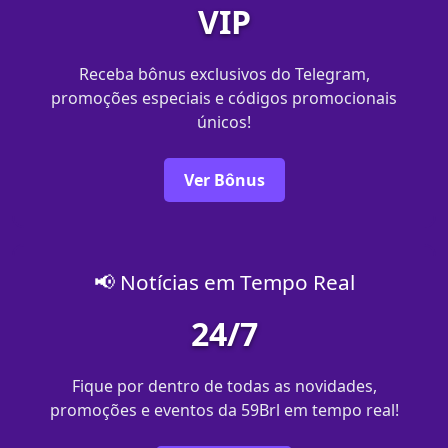
VIP
Receba bônus exclusivos do Telegram,
promoções especiais e códigos promocionais
únicos!
Ver Bônus
📢 Notícias em Tempo Real
24/7
Fique por dentro de todas as novidades,
promoções e eventos da 59Brl em tempo real!