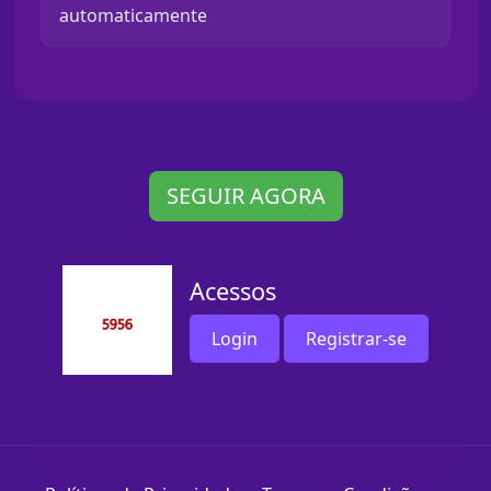
automaticamente
SEGUIR AGORA
Acessos
Login
Registrar-se