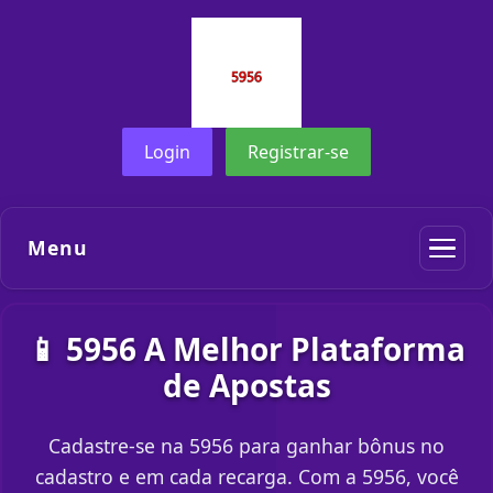
Login
Registrar-se
Menu
📱 5956 A Melhor Plataforma
de Apostas
Cadastre-se na 5956 para ganhar bônus no
cadastro e em cada recarga. Com a 5956, você