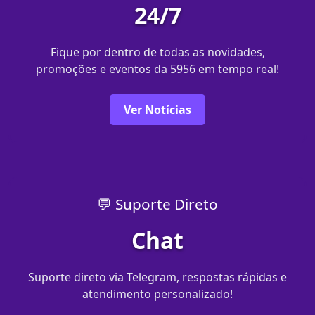
24/7
Fique por dentro de todas as novidades,
promoções e eventos da 5956 em tempo real!
Ver Notícias
💬 Suporte Direto
Chat
Suporte direto via Telegram, respostas rápidas e
atendimento personalizado!