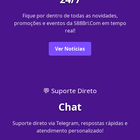
Fique por dentro de todas as novidades,
promoções e eventos da 588Brl.Com em tempo
real!
Ver Notícias
💬 Suporte Direto
Chat
Suporte direto via Telegram, respostas rápidas e
atendimento personalizado!