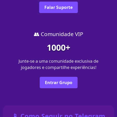
Falar Suporte
👥 Comunidade VIP
1000+
Junte-se a uma comunidade exclusiva de
jogadores e compartilhe experiências!
Entrar Grupo
📱 Como Seguir no Telegram