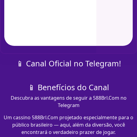
📱 Canal Oficial no Telegram!
📱 Benefícios do Canal
Descubra as vantagens de seguir a 588Brl.Com no
Telegram
Um cassino 588Brl.Com projetado especialmente para o
público brasileiro — aqui, além da diversão, você
encontrará o verdadeiro prazer de jogar.