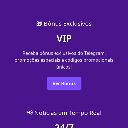
🎁 Bônus Exclusivos
VIP
Receba bônus exclusivos do Telegram,
promoções especiais e códigos promocionais
únicos!
Ver Bônus
📢 Notícias em Tempo Real
24/7