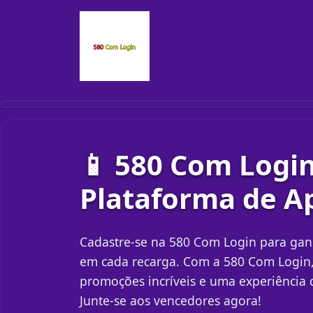
📱 580 Com Logi
Plataforma de A
Cadastre-se na 580 Com Login para gan
em cada recarga. Com a 580 Com Login,
promoções incríveis e uma experiência d
Junte-se aos vencedores agora!