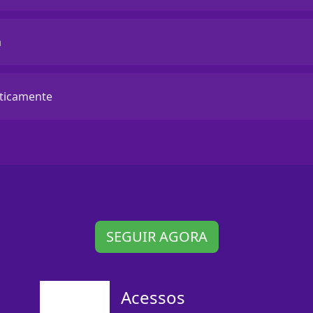
a
aticamente
SEGUIR AGORA
Acessos