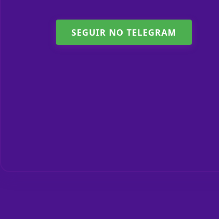
SEGUIR NO TELEGRAM