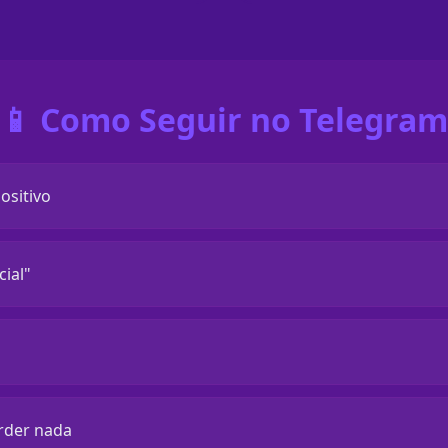
📱 Como Seguir no Telegram
ositivo
ial"
erder nada