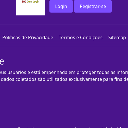
Login
Registrar-se
Políticas de Privacidade
Termos e Condições
Sitemap
de
seus usuários e está empenhada em proteger todas as info
dados coletados são utilizados exclusivamente para fins d