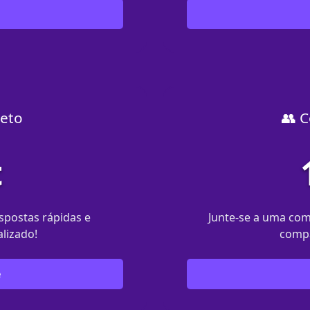
reto
👥 
t
espostas rápidas e
Junte-se a uma com
lizado!
compa
e