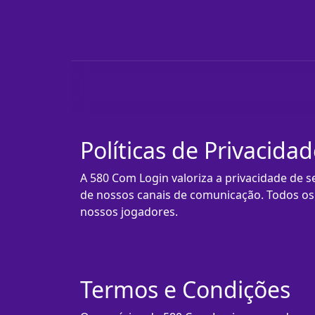
Políticas de Privacida
A 580 Com Login valoriza a privacidade de 
de nossos canais de comunicação. Todos os 
nossos jogadores.
Termos e Condições