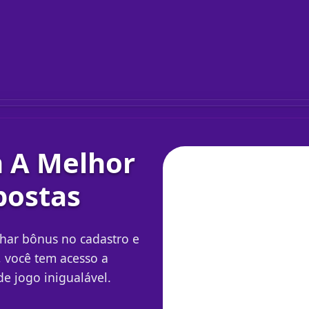
n A Melhor
postas
har bônus no cadastro e
 você tem acesso a
e jogo inigualável.