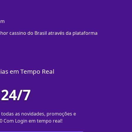
am
or cassino do Brasil através da plataforma
cias em Tempo Real
24/7
e todas as novidades, promoções e
0 Com Login em tempo real!