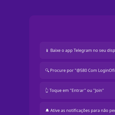
📱 Baixe o app Telegram no seu disp
🔍 Procure por "@580 Com LoginOfic
👆 Toque em "Entrar" ou "Join"
🔔 Ative as notificações para não p