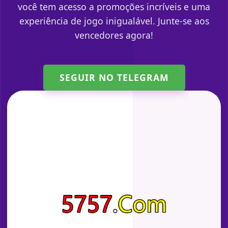
você tem acesso a promoções incríveis e uma
experiência de jogo inigualável. Junte-se aos
vencedores agora!
SEGUIR NO TELEGRAM