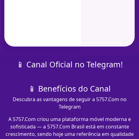
📱 Canal Oficial no Telegram!
📱 Benefícios do Canal
Descubra as vantagens de seguir a 5757.Com no
Telegram
A 5757.Com criou uma plataforma móvel moderna e
sofisticada — a 5757.Com Brasil está em constante
crescimento, sendo hoje uma referência em qualidade