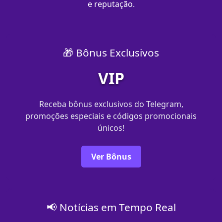
e reputação.
🎁 Bônus Exclusivos
VIP
Receba bônus exclusivos do Telegram,
promoções especiais e códigos promocionais
únicos!
Ver Bônus
📢 Notícias em Tempo Real