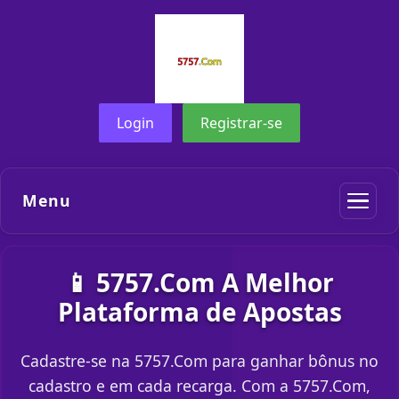
Login
Registrar-se
Menu
📱 5757.Com A Melhor
Plataforma de Apostas
Cadastre-se na 5757.Com para ganhar bônus no
cadastro e em cada recarga. Com a 5757.Com,