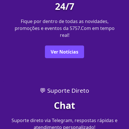
24/7
Fique por dentro de todas as novidades,
promoções e eventos da 5757.Com em tempo
real!
Ver Notícias
💬 Suporte Direto
Chat
Suporte direto via Telegram, respostas rápidas e
atendimento personalizado!