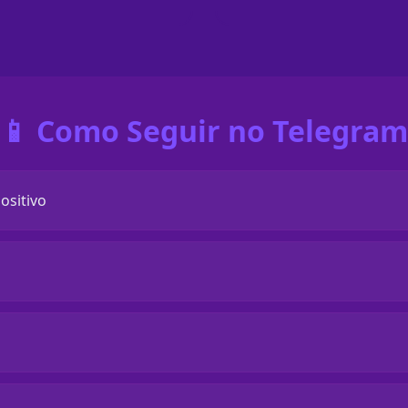
📱 Como Seguir no Telegram
ositivo