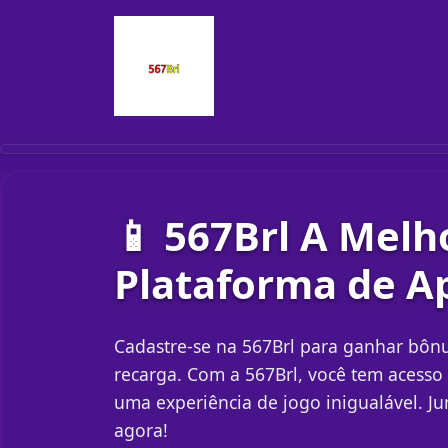
📱 567Brl A Melh
Plataforma de A
Cadastre-se na 567Brl para ganhar bôn
recarga. Com a 567Brl, você tem acesso 
uma experiência de jogo inigualável. J
agora!