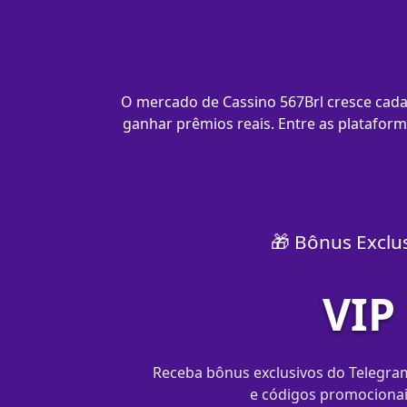
O mercado de Cassino 567Brl cresce cada
ganhar prêmios reais. Entre as plataform
🎁 Bônus Exclu
VIP
Receba bônus exclusivos do Telegra
e códigos promocionai