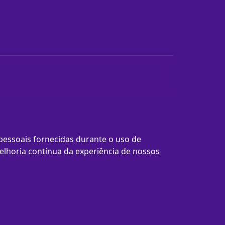
pessoais fornecidas durante o uso de
elhoria contínua da experiência de nossos