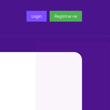
Login
Registrar-se