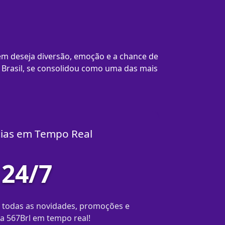
em deseja diversão, emoção e a chance de
l Brasil, se consolidou como uma das mais
cias em Tempo Real
24/7
e todas as novidades, promoções e
a 567Brl em tempo real!