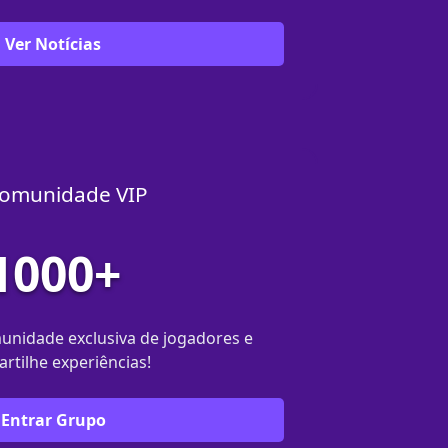
Ver Notícias
Comunidade VIP
1000+
unidade exclusiva de jogadores e
rtilhe experiências!
Entrar Grupo