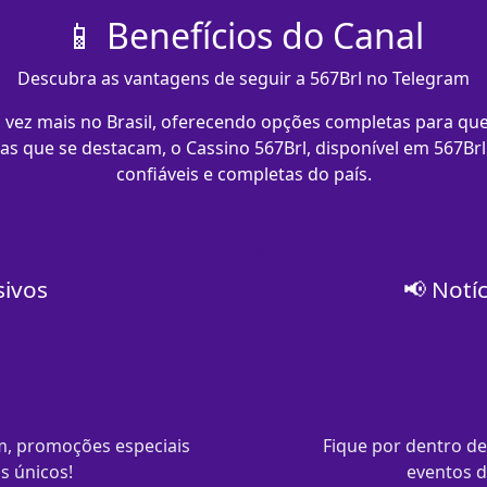
📱 Benefícios do Canal
Descubra as vantagens de seguir a 567Brl no Telegram
 vez mais no Brasil, oferecendo opções completas para qu
as que se destacam, o Cassino 567Brl, disponível em 567Br
confiáveis e completas do país.
sivos
📢 Notí
m, promoções especiais
Fique por dentro d
s únicos!
eventos d