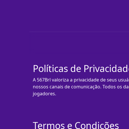
Políticas de Privacida
A 567Brl valoriza a privacidade de seus us
nossos canais de comunicação. Todos os dad
jogadores.
Termos e Condições