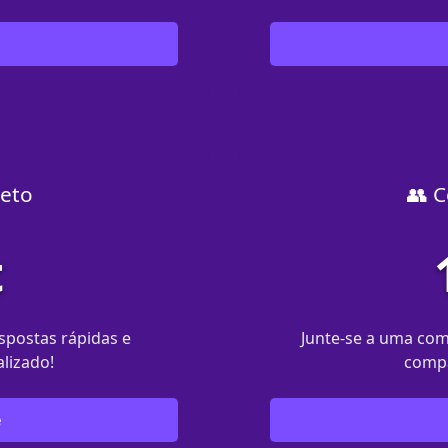
reto
👥 
t
espostas rápidas e
Junte-se a uma com
lizado!
compa
e