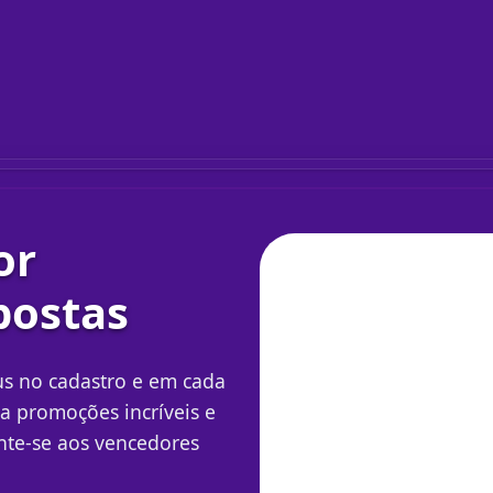
or
postas
us no cadastro e em cada
a promoções incríveis e
unte-se aos vencedores