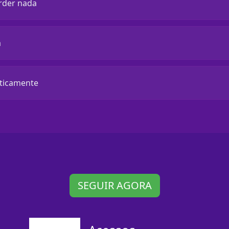
erder nada
a
aticamente
SEGUIR AGORA