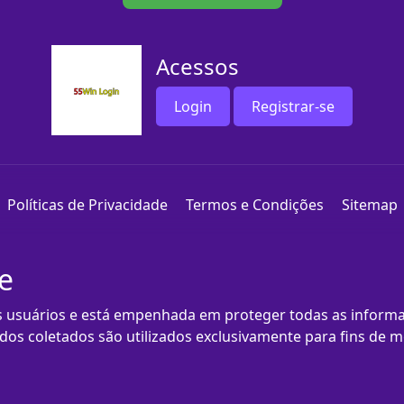
Acessos
Login
Registrar-se
Políticas de Privacidade
Termos e Condições
Sitemap
de
us usuários e está empenhada em proteger todas as inform
os coletados são utilizados exclusivamente para fins de m