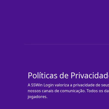
Políticas de Privacida
A 55Win Login valoriza a privacidade de se
nossos canais de comunicação. Todos os dad
jogadores.