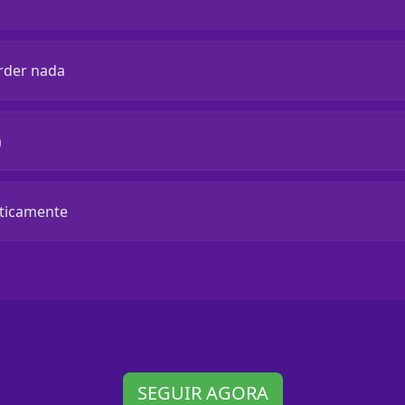
erder nada
a
aticamente
SEGUIR AGORA