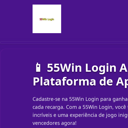
📱 55Win Login 
Plataforma de A
Cadastre-se na 55Win Login para ganha
cada recarga. Com a 55Win Login, você
incríveis e uma experiência de jogo inig
vencedores agora!