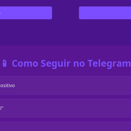
e
📱 Como Seguir no Telegram
ositivo
l"