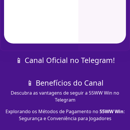
📱 Canal Oficial no Telegram!
📱 Benefícios do Canal
Descubra as vantagens de seguir a 55WW Win no
Telegram
Explorando os Métodos de Pagamento no
55WW Win
:
Segurança e Conveniência para Jogadores