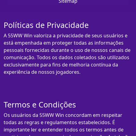
Sitemap
Políticas de Privacidade
A 55WW Win valoriza a privacidade de seus usuários e
está empenhada em proteger todas as informações
pessoais fornecidas durante o uso de nossos canais de
comunicação. Todos os dados coletados são utilizados
exclusivamente para fins de melhoria contínua da
experiência de nossos jogadores.
Termos e Condições
Os usuários da 55WW Win concordam em respeitar
todas as regras e regulamentos estabelecidos. É
importante ler e entender todos os termos antes de