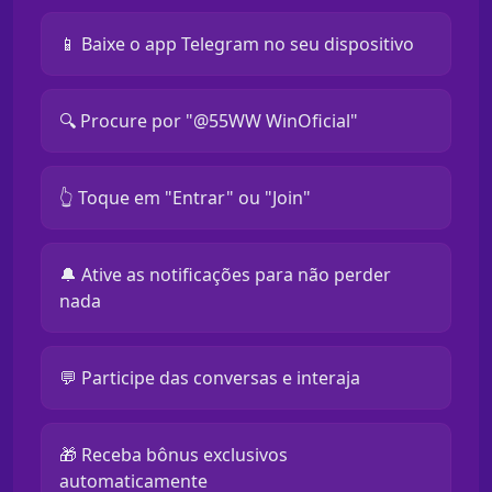
📱 Baixe o app Telegram no seu dispositivo
🔍 Procure por "@55WW WinOficial"
👆 Toque em "Entrar" ou "Join"
🔔 Ative as notificações para não perder
nada
💬 Participe das conversas e interaja
🎁 Receba bônus exclusivos
automaticamente