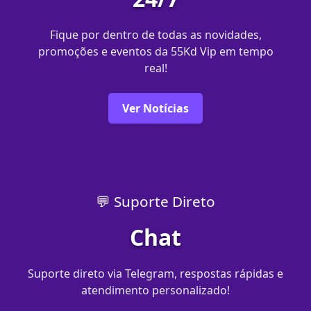
Fique por dentro de todas as novidades,
promoções e eventos da 55Kd Vip em tempo
real!
Ver Notícias
💬 Suporte Direto
Chat
Suporte direto via Telegram, respostas rápidas e
atendimento personalizado!