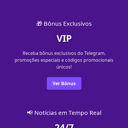
🎁 Bônus Exclusivos
VIP
Receba bônus exclusivos do Telegram,
promoções especiais e códigos promocionais
únicos!
Ver Bônus
📢 Notícias em Tempo Real
24/7