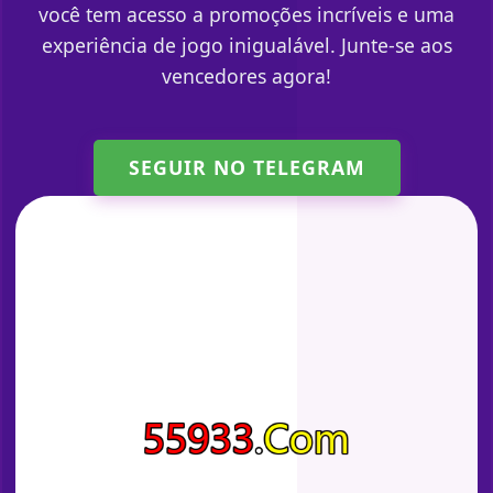
você tem acesso a promoções incríveis e uma
experiência de jogo inigualável. Junte-se aos
vencedores agora!
SEGUIR NO TELEGRAM