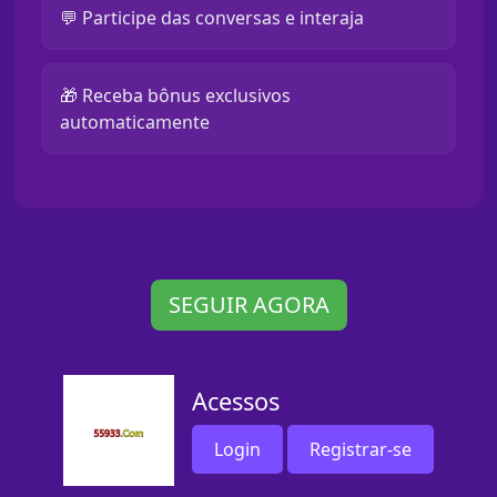
💬 Participe das conversas e interaja
🎁 Receba bônus exclusivos
automaticamente
SEGUIR AGORA
Acessos
Login
Registrar-se