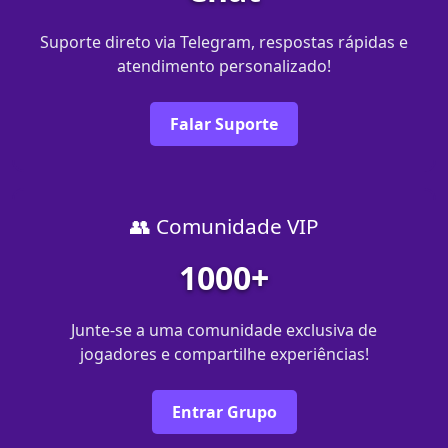
Suporte direto via Telegram, respostas rápidas e
atendimento personalizado!
Falar Suporte
👥 Comunidade VIP
1000+
Junte-se a uma comunidade exclusiva de
jogadores e compartilhe experiências!
Entrar Grupo