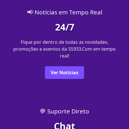
📢 Notícias em Tempo Real
24/7
Fique por dentro de todas as novidades,
promoções e eventos da 55933.Com em tempo
real!
Ver Notícias
💬 Suporte Direto
Chat