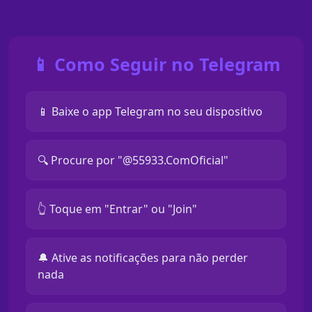
📱 Como Seguir no Telegram
📱 Baixe o app Telegram no seu dispositivo
🔍 Procure por "@55933.ComOficial"
👆 Toque em "Entrar" ou "Join"
🔔 Ative as notificações para não perder
nada