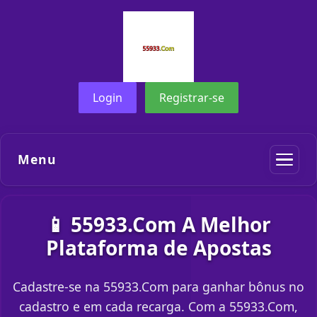
Login
Registrar-se
Menu
📱 55933.Com A Melhor
Plataforma de Apostas
Cadastre-se na 55933.Com para ganhar bônus no
cadastro e em cada recarga. Com a 55933.Com,