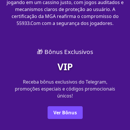
jogando em um cassino justo, com jogos auditados e
mecanismos claros de proteção ao usuário. A
certificação da MGA reafirma o compromisso do
55933.Com com a segurança dos jogadores.
🎁 Bônus Exclusivos
VIP
Receba bônus exclusivos do Telegram,
promoções especiais e códigos promocionais
únicos!
Ver Bônus