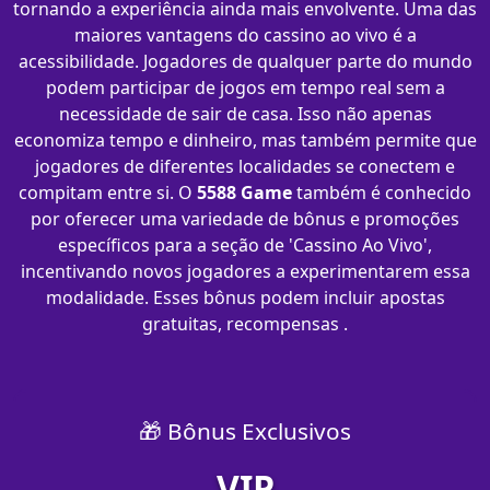
tornando a experiência ainda mais envolvente. Uma das
maiores vantagens do cassino ao vivo é a
acessibilidade. Jogadores de qualquer parte do mundo
podem participar de jogos em tempo real sem a
necessidade de sair de casa. Isso não apenas
economiza tempo e dinheiro, mas também permite que
jogadores de diferentes localidades se conectem e
compitam entre si. O
5588 Game
também é conhecido
por oferecer uma variedade de bônus e promoções
específicos para a seção de 'Cassino Ao Vivo',
incentivando novos jogadores a experimentarem essa
modalidade. Esses bônus podem incluir apostas
gratuitas, recompensas .
🎁 Bônus Exclusivos
VIP