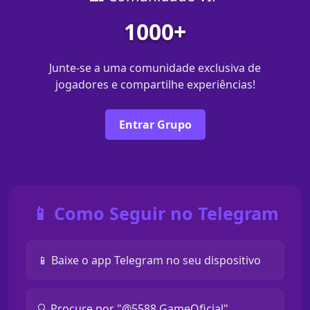
1000+
Junte-se a uma comunidade exclusiva de
jogadores e compartilhe experiências!
Entrar Grupo
📱 Como Seguir no Telegram
📱 Baixe o app Telegram no seu dispositivo
🔍 Procure por "@5588 GameOficial"