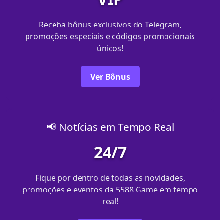
Receba bônus exclusivos do Telegram,
promoções especiais e códigos promocionais
únicos!
Ver Bônus
📢 Notícias em Tempo Real
24/7
Fique por dentro de todas as novidades,
promoções e eventos da 5588 Game em tempo
real!