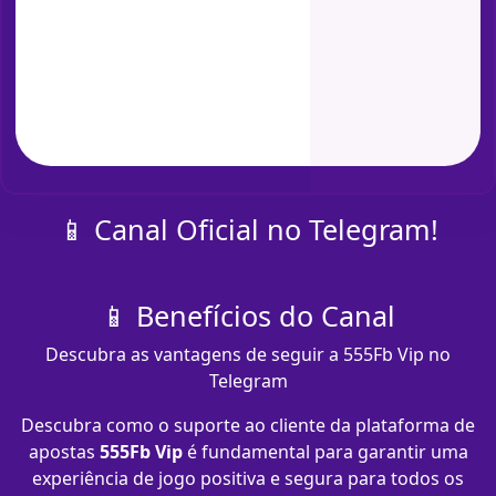
📱 Canal Oficial no Telegram!
📱 Benefícios do Canal
Descubra as vantagens de seguir a 555Fb Vip no
Telegram
Descubra como o suporte ao cliente da plataforma de
apostas
555Fb Vip
é fundamental para garantir uma
experiência de jogo positiva e segura para todos os