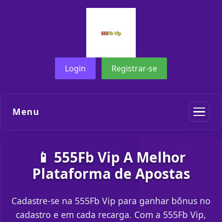
Login
Registrar-se
Menu
📱 555Fb Vip A Melhor
Plataforma de Apostas
Cadastre-se na 555Fb Vip para ganhar bônus no
cadastro e em cada recarga. Com a 555Fb Vip,