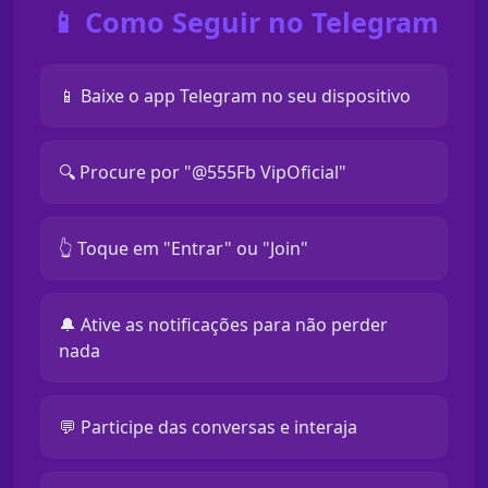
📱 Como Seguir no Telegram
📱 Baixe o app Telegram no seu dispositivo
🔍 Procure por "@555Fb VipOficial"
👆 Toque em "Entrar" ou "Join"
🔔 Ative as notificações para não perder
nada
💬 Participe das conversas e interaja