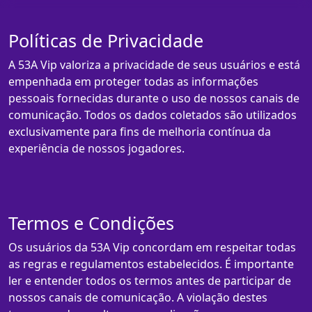
Políticas de Privacidade
A 53A Vip valoriza a privacidade de seus usuários e está
empenhada em proteger todas as informações
pessoais fornecidas durante o uso de nossos canais de
comunicação. Todos os dados coletados são utilizados
exclusivamente para fins de melhoria contínua da
experiência de nossos jogadores.
Termos e Condições
Os usuários da 53A Vip concordam em respeitar todas
as regras e regulamentos estabelecidos. É importante
ler e entender todos os termos antes de participar de
nossos canais de comunicação. A violação destes