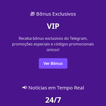
🎁 Bônus Exclusivos
VIP
Receba bônus exclusivos do Telegram,
promoções especiais e códigos promocionais
únicos!
Ver Bônus
📢 Notícias em Tempo Real
24/7