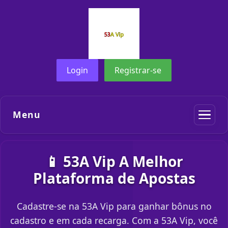
Login
Registrar-se
Menu
📱 53A Vip A Melhor
Plataforma de Apostas
Cadastre-se na 53A Vip para ganhar bônus no
cadastro e em cada recarga. Com a 53A Vip, você