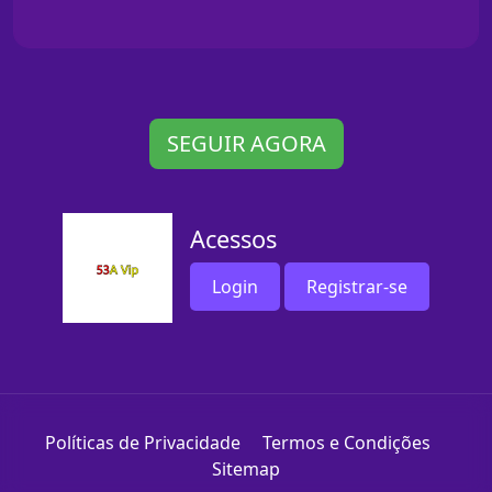
SEGUIR AGORA
Acessos
Login
Registrar-se
Políticas de Privacidade
Termos e Condições
Sitemap