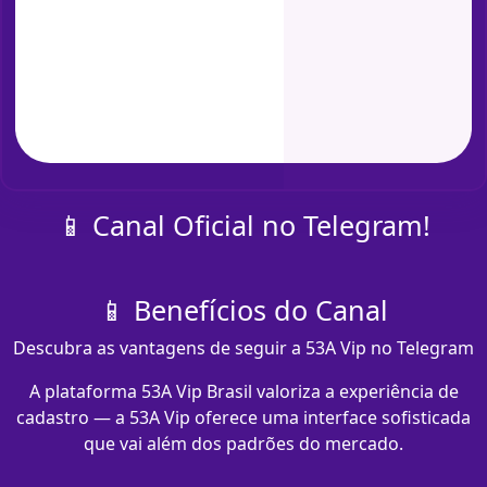
📱 Canal Oficial no Telegram!
📱 Benefícios do Canal
Descubra as vantagens de seguir a 53A Vip no Telegram
A plataforma 53A Vip Brasil valoriza a experiência de
cadastro — a 53A Vip oferece uma interface sofisticada
que vai além dos padrões do mercado.