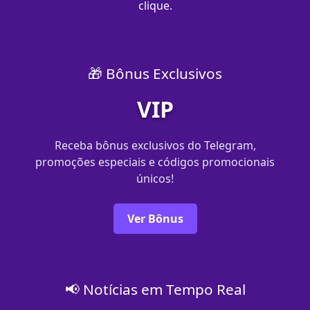
clique.
🎁 Bônus Exclusivos
VIP
Receba bônus exclusivos do Telegram,
promoções especiais e códigos promocionais
únicos!
Ver Bônus
📢 Notícias em Tempo Real