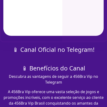
📱 Canal Oficial no Telegram!
📱 Benefícios do Canal
Descubra as vantagens de seguir a 456Bra Vip no
Telegram
A 456Bra Vip oferece uma vasta seleção de jogos e
promoções incríveis, com o excelente serviço ao cliente
da 456Bra Vip Brasil conquistando os amantes da