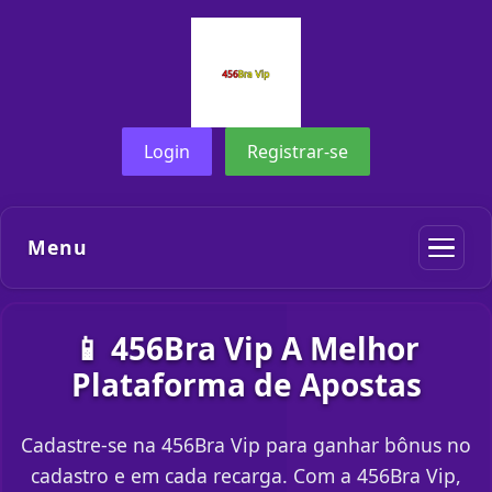
Login
Registrar-se
Menu
📱 456Bra Vip A Melhor
Plataforma de Apostas
Cadastre-se na 456Bra Vip para ganhar bônus no
cadastro e em cada recarga. Com a 456Bra Vip,