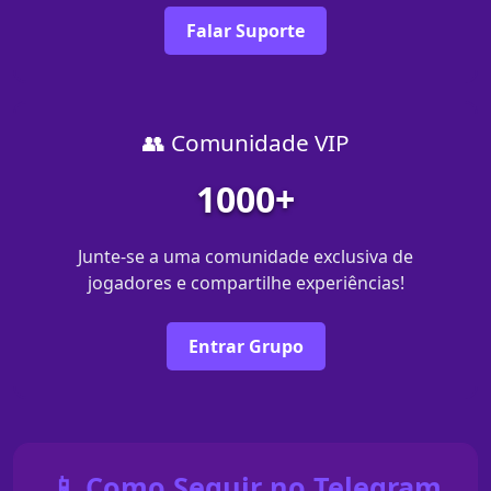
Falar Suporte
👥 Comunidade VIP
1000+
Junte-se a uma comunidade exclusiva de
jogadores e compartilhe experiências!
Entrar Grupo
📱 Como Seguir no Telegram