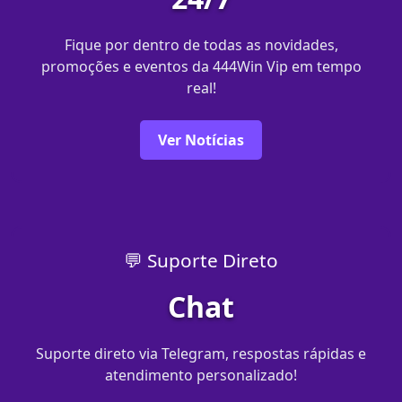
Fique por dentro de todas as novidades,
promoções e eventos da 444Win Vip em tempo
real!
Ver Notícias
💬 Suporte Direto
Chat
Suporte direto via Telegram, respostas rápidas e
atendimento personalizado!