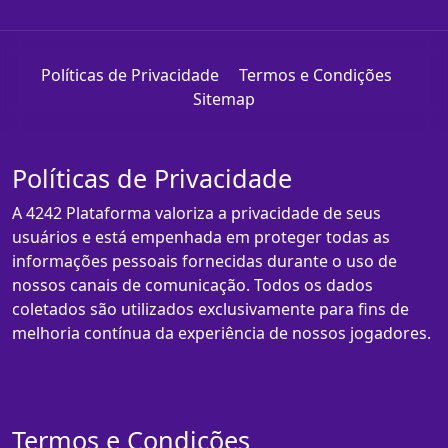
Políticas de Privacidade
Termos e Condições
Sitemap
Políticas de Privacidade
A 4242 Plataforma valoriza a privacidade de seus
usuários e está empenhada em proteger todas as
informações pessoais fornecidas durante o uso de
nossos canais de comunicação. Todos os dados
coletados são utilizados exclusivamente para fins de
melhoria contínua da experiência de nossos jogadores.
Termos e Condições