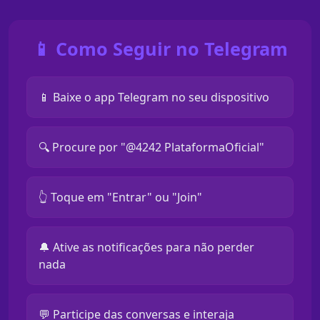
📱 Como Seguir no Telegram
📱 Baixe o app Telegram no seu dispositivo
🔍 Procure por "@4242 PlataformaOficial"
👆 Toque em "Entrar" ou "Join"
🔔 Ative as notificações para não perder
nada
💬 Participe das conversas e interaja