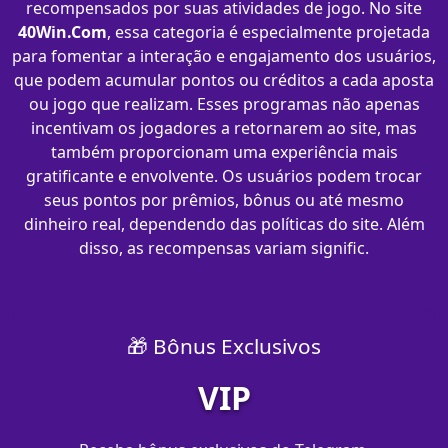
recompensados por suas atividades de jogo. No site
40Win.Com
, essa categoria é especialmente projetada
para fomentar a interação e engajamento dos usuários,
que podem acumular pontos ou créditos a cada aposta
ou jogo que realizam. Esses programas não apenas
incentivam os jogadores a retornarem ao site, mas
também proporcionam uma experiência mais
gratificante e envolvente. Os usuários podem trocar
seus pontos por prêmios, bônus ou até mesmo
dinheiro real, dependendo das políticas do site. Além
disso, as recompensas variam signific.
🎁 Bônus Exclusivos
VIP