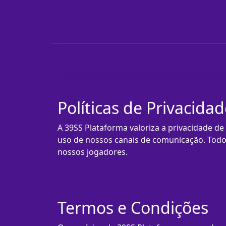
Políticas de Privacida
A 39SS Plataforma valoriza a privacidade d
uso de nossos canais de comunicação. Todos
nossos jogadores.
Termos e Condições