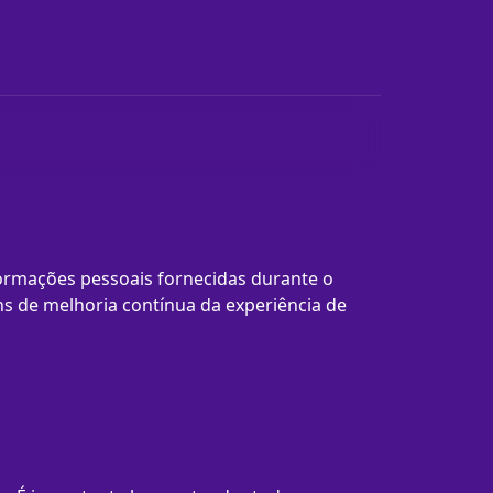
formações pessoais fornecidas durante o
ns de melhoria contínua da experiência de