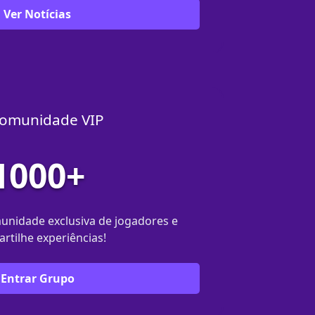
Ver Notícias
Comunidade VIP
1000+
unidade exclusiva de jogadores e
rtilhe experiências!
Entrar Grupo