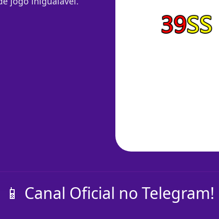
e jogo inigualável.
📱 Canal Oficial no Telegram!