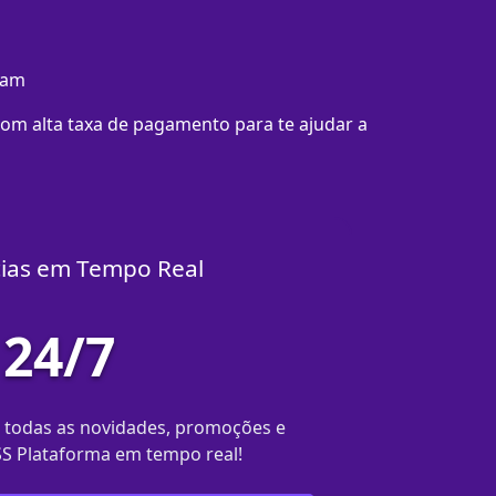
ram
com alta taxa de pagamento para te ajudar a
cias em Tempo Real
24/7
e todas as novidades, promoções e
SS Plataforma em tempo real!