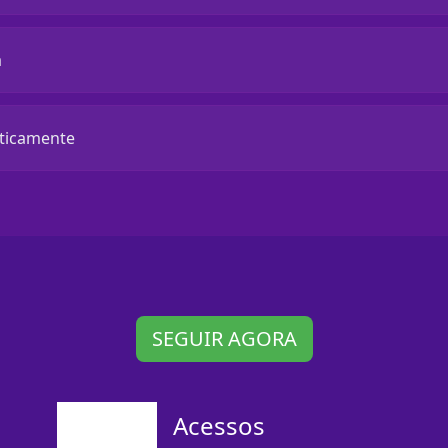
a
aticamente
SEGUIR AGORA
Acessos