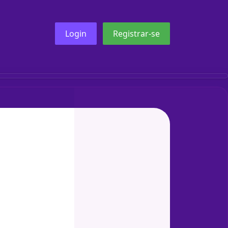
Login
Registrar-se