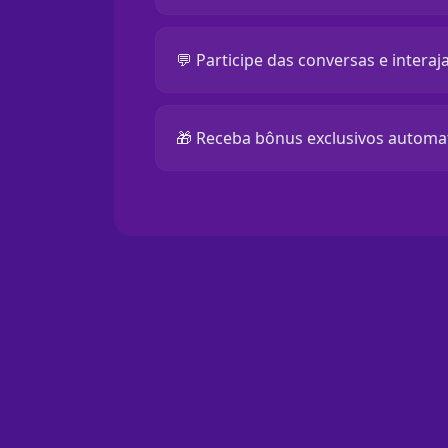
💬 Participe das conversas e interaj
🎁 Receba bônus exclusivos autom