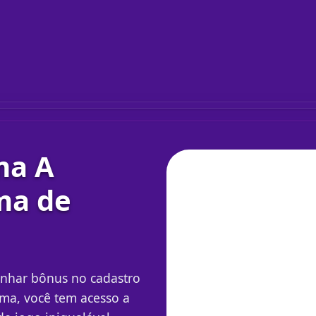
ma A
ma de
anhar bônus no cadastro
ma, você tem acesso a