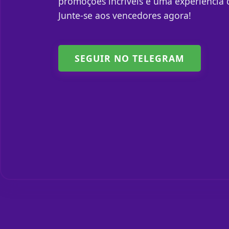
promoções incríveis e uma experiência d
Junte-se aos vencedores agora!
SEGUIR NO TELEGRAM