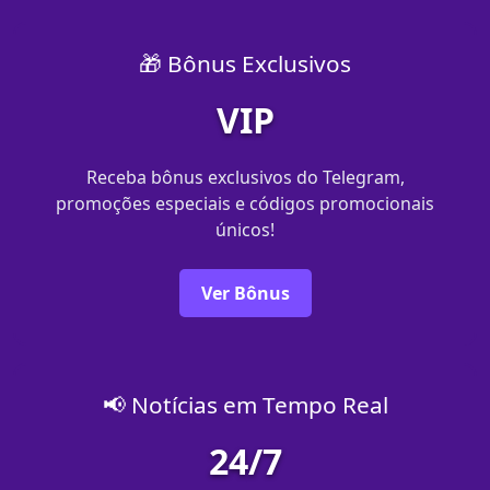
🎁 Bônus Exclusivos
VIP
Receba bônus exclusivos do Telegram,
promoções especiais e códigos promocionais
únicos!
Ver Bônus
📢 Notícias em Tempo Real
24/7