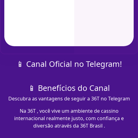
📱 Canal Oficial no Telegram!
📱 Benefícios do Canal
Descubra as vantagens de seguir a 36T no Telegram
Na 36T , você vive um ambiente de cassino
internacional realmente justo, com confiança e
diversão através da 36T Brasil .