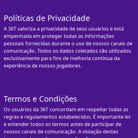
Políticas de Privacidade
A 36T valoriza a privacidade de seus usuários e está
empenhada em proteger todas as informações
pessoais fornecidas durante o uso de nossos canais de
comunicação. Todos os dados coletados são utilizados
exclusivamente para fins de melhoria contínua da
experiência de nossos jogadores.
Termos e Condições
Os usuários da 36T concordam em respeitar todas as
regras e regulamentos estabelecidos. É importante ler
e entender todos os termos antes de participar de
nossos canais de comunicação. A violação destes