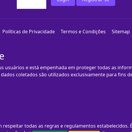
Políticas de Privacidade
Termos e Condições
Sitemap
de
eus usuários e está empenhada em proteger todas as infor
dados coletados são utilizados exclusivamente para fins d
respeitar todas as regras e regulamentos estabelecidos. É