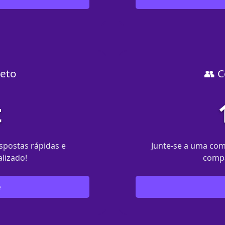
reto
👥 
t
espostas rápidas e
Junte-se a uma com
lizado!
compa
e