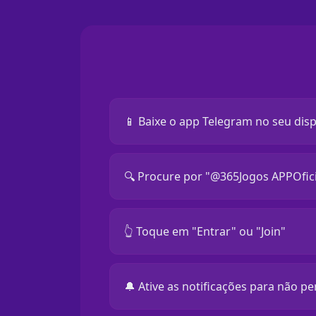
📱 Baixe o app Telegram no seu disp
🔍 Procure por "@365Jogos APPOfici
👆 Toque em "Entrar" ou "Join"
🔔 Ative as notificações para não p