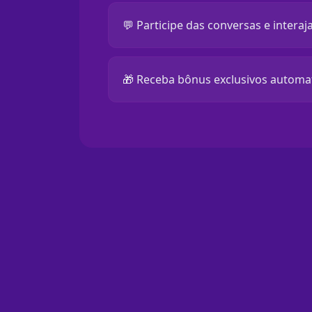
💬 Participe das conversas e interaj
🎁 Receba bônus exclusivos autom