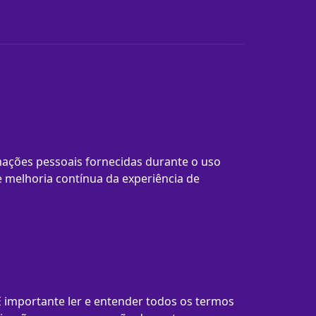
mações pessoais fornecidas durante o uso
e melhoria contínua da experiência de
 importante ler e entender todos os termos