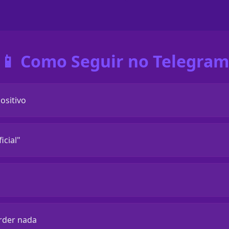
📱 Como Seguir no Telegram
ositivo
cial"
erder nada