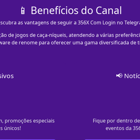
📱 Benefícios do Canal
scubra as vantagens de seguir a 356X Com Login no Teleg
o de jogos de caça-níqueis, atendendo a várias preferênc
ware de renome para oferecer uma gama diversificada de tít
sivos
📢 Notí
m, promoções especiais
Fique por dentro d
s únicos!
eventos da 35