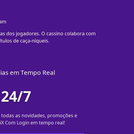
ram
ias dos jogadores. O cassino colabora com
ulos de caça-níqueis.
cias em Tempo Real
24/7
e todas as novidades, promoções e
6X Com Login em tempo real!