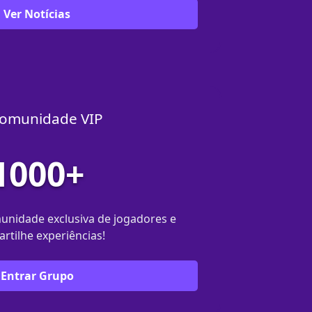
Ver Notícias
Comunidade VIP
1000+
unidade exclusiva de jogadores e
rtilhe experiências!
Entrar Grupo