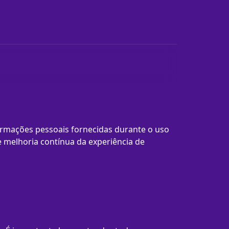
ormações pessoais fornecidas durante o uso
e melhoria contínua da experiência de