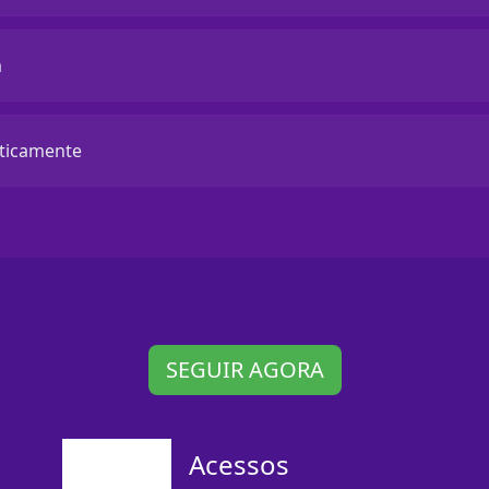
a
aticamente
SEGUIR AGORA
Acessos