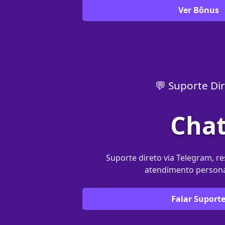
Ver Bônus
💬 Suporte Di
Cha
Suporte direto via Telegram, r
atendimento persona
Falar Suport