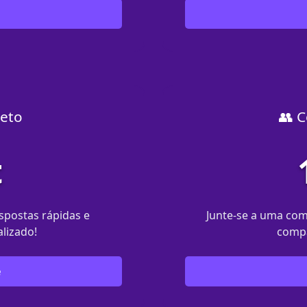
reto
👥 
t
espostas rápidas e
Junte-se a uma com
lizado!
compa
e