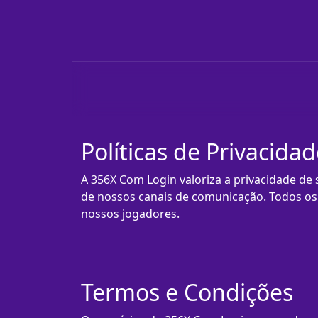
Políticas de Privacida
A 356X Com Login valoriza a privacidade de
de nossos canais de comunicação. Todos os 
nossos jogadores.
Termos e Condições