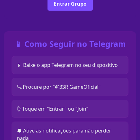
Entrar Grupo
📱 Como Seguir no Telegram
📱 Baixe o app Telegram no seu dispositivo
🔍 Procure por "@33R GameOficial"
👆 Toque em "Entrar" ou "Join"
🔔 Ative as notificações para não perder
nada