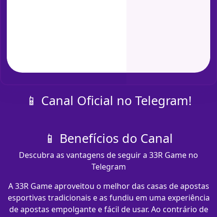
📱 Canal Oficial no Telegram!
📱 Benefícios do Canal
Descubra as vantagens de seguir a 33R Game no
Telegram
A 33R Game aproveitou o melhor das casas de apostas
esportivas tradicionais e as fundiu em uma experiência
de apostas empolgante e fácil de usar. Ao contrário de