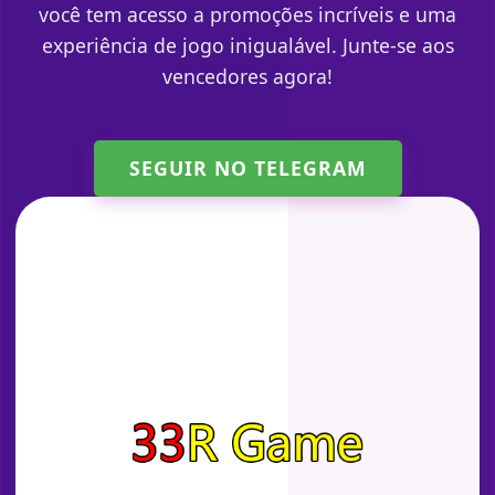
você tem acesso a promoções incríveis e uma
experiência de jogo inigualável. Junte-se aos
vencedores agora!
SEGUIR NO TELEGRAM