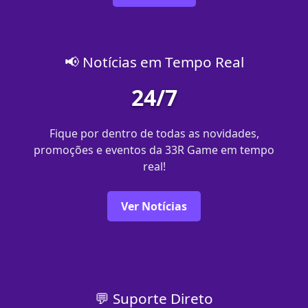
📢 Notícias em Tempo Real
24/7
Fique por dentro de todas as novidades,
promoções e eventos da 33R Game em tempo
real!
Ver Notícias
💬 Suporte Direto