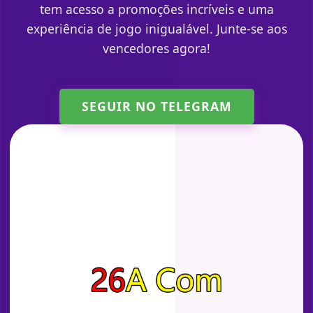
tem acesso a promoções incríveis e uma
experiência de jogo inigualável. Junte-se aos
vencedores agora!
SEGUIR NO TELEGRAM