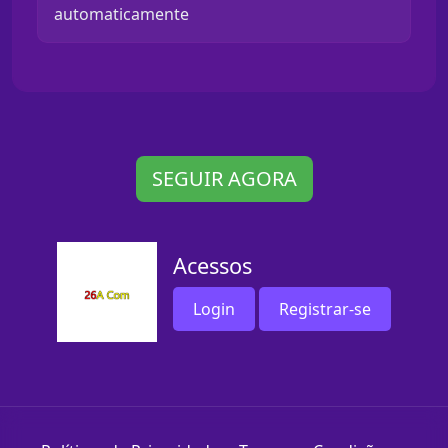
automaticamente
SEGUIR AGORA
Acessos
Login
Registrar-se