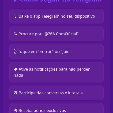
📱 Baixe o app Telegram no seu dispositivo
🔍 Procure por "@26A ComOficial"
👆 Toque em "Entrar" ou "Join"
🔔 Ative as notificações para não perder
nada
💬 Participe das conversas e interaja
🎁 Receba bônus exclusivos