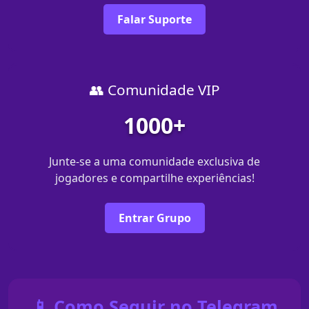
Falar Suporte
👥 Comunidade VIP
1000+
Junte-se a uma comunidade exclusiva de
jogadores e compartilhe experiências!
Entrar Grupo
📱 Como Seguir no Telegram