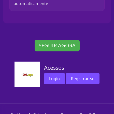
automaticamente
SEGUIR AGORA
Acessos
Login
Registrar-se