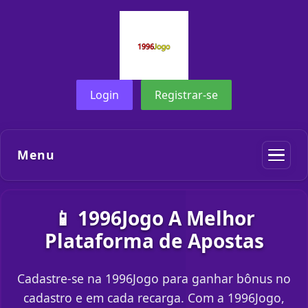
Login
Registrar-se
Menu
📱 1996Jogo A Melhor
Plataforma de Apostas
Cadastre-se na 1996Jogo para ganhar bônus no
cadastro e em cada recarga. Com a 1996Jogo,