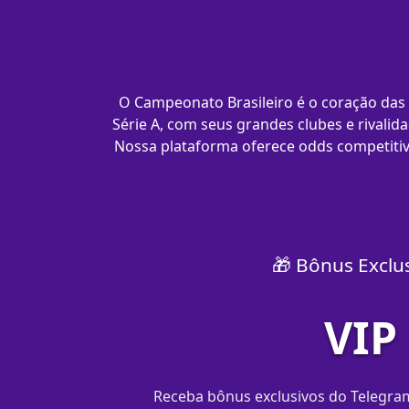
O Campeonato Brasileiro é o coração das a
Série A, com seus grandes clubes e rivalida
Nossa plataforma oferece odds competitiv
🎁 Bônus Exclu
VIP
Receba bônus exclusivos do Telegra