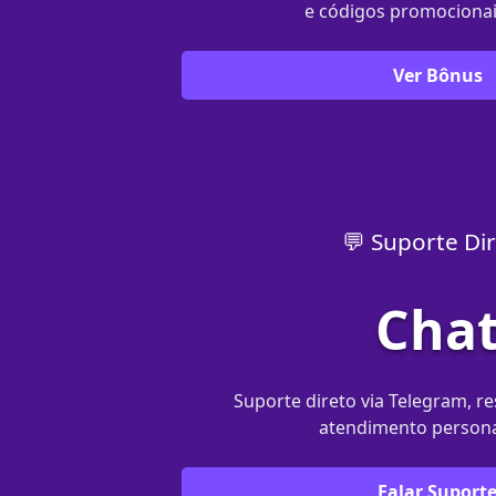
e códigos promocionai
Ver Bônus
💬 Suporte Di
Cha
Suporte direto via Telegram, r
atendimento persona
Falar Suport