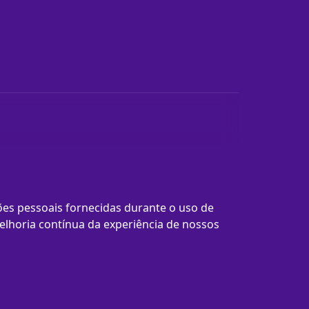
ões pessoais fornecidas durante o uso de
elhoria contínua da experiência de nossos