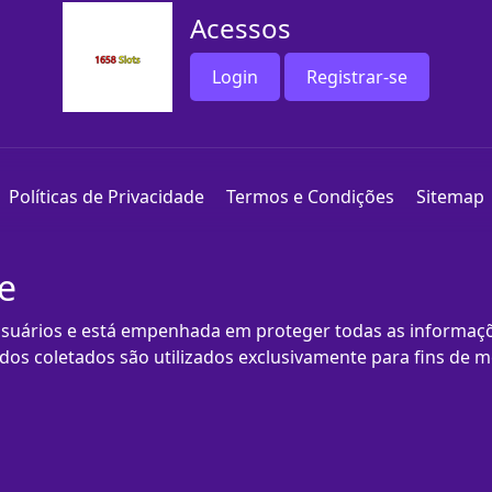
Acessos
Login
Registrar-se
Políticas de Privacidade
Termos e Condições
Sitemap
de
s usuários e está empenhada em proteger todas as informaç
os coletados são utilizados exclusivamente para fins de m