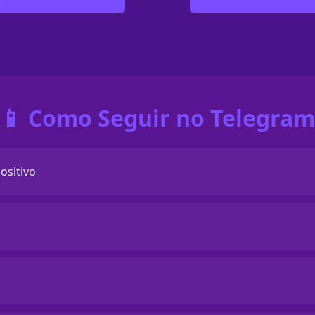
📱 Como Seguir no Telegram
ositivo