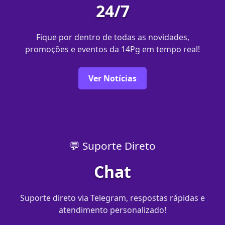
24/7
Fique por dentro de todas as novidades,
promoções e eventos da 14Pg em tempo real!
Ver Notícias
💬 Suporte Direto
Chat
Suporte direto via Telegram, respostas rápidas e
atendimento personalizado!