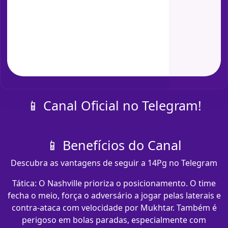
📱 Canal Oficial no Telegram!
📱 Benefícios do Canal
Descubra as vantagens de seguir a 14Pg no Telegram
Tática: O Nashville prioriza o posicionamento. O time
fecha o meio, força o adversário a jogar pelas laterais e
contra-ataca com velocidade por Mukhtar. Também é
perigoso em bolas paradas, especialmente com