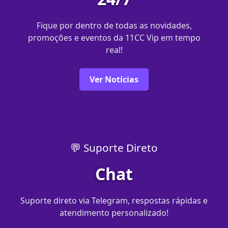
Fique por dentro de todas as novidades,
promoções e eventos da 11CC Vip em tempo
real!
Ver Notícias
💬 Suporte Direto
Chat
Suporte direto via Telegram, respostas rápidas e
atendimento personalizado!