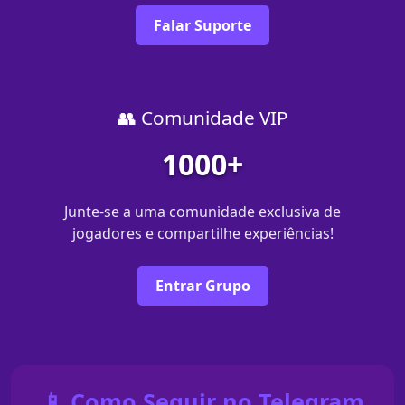
Falar Suporte
👥 Comunidade VIP
1000+
Junte-se a uma comunidade exclusiva de
jogadores e compartilhe experiências!
Entrar Grupo
📱 Como Seguir no Telegram